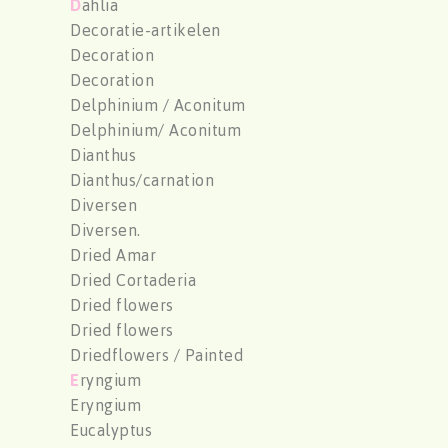
D
ahlia
Decoratie-artikelen
Decoration
Decoration
Delphinium / Aconitum
Delphinium/ Aconitum
Dianthus
Dianthus/carnation
Diversen
Diversen.
Dried Amar
Dried Cortaderia
Dried flowers
Dried flowers
Driedflowers / Painted
E
ryngium
Eryngium
Eucalyptus