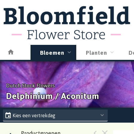
Bloemen
Planten
D
Dutch Stock Flowers
Delphinium / Aconitum
Kies een vertrekdag
Productgroepen