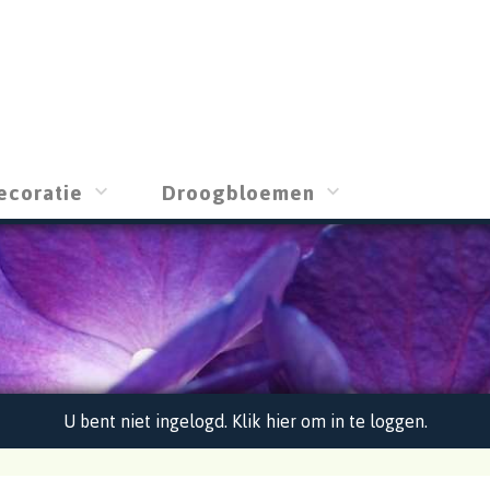
ecoratie
Droogbloemen
U bent niet ingelogd. Klik hier om in te loggen.