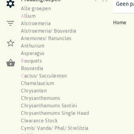
Geen pa
Alle groepen
A
llium
Home
Alstroemeria
Alstroemeria/ Bouvardia
Anemones/ Ranuncles
Anthurium
Asperagus
B
ouquets
Bouvardia
C
actus/ Succulenten
Chamelaucium
Chrysanten
Chrysanthemums
Chrysanthemums Santini
Chrysanthemums Single Head
Clearance Stock
Cymb/ Vanda/ Phal/ Strelitzia