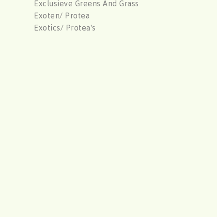
Exclusieve Greens And Grass
Exoten/ Protea
Exotics/ Protea's
F
oliage
Foliage
Foliage
Foliage
Freesia / Iris
Freesias / Iris
G
erbera/ Germini
Gerbera/ Germini
Geverfd
Gladiolus
Gladioly/ Bridal Gladioly
Gossypium
Groen
Gyps/ Statice
Gypsophylia