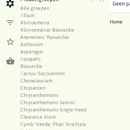
Geen pa
Alle groepen
A
llium
Home
Alstroemeria
Alstroemeria/ Bouvardia
Anemones/ Ranuncles
Anthurium
Asperagus
B
ouquets
Bouvardia
C
actus/ Succulenten
Chamelaucium
Chrysanten
Chrysanthemums
Chrysanthemums Santini
Chrysanthemums Single Head
Clearance Stock
Cymb/ Vanda/ Phal/ Strelitzia