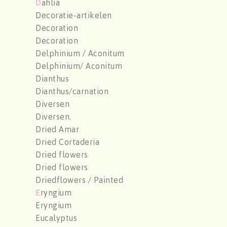
D
ahlia
Decoratie-artikelen
Decoration
Decoration
Delphinium / Aconitum
Delphinium/ Aconitum
Dianthus
Dianthus/carnation
Diversen
Diversen.
Dried Amar
Dried Cortaderia
Dried flowers
Dried flowers
Driedflowers / Painted
E
ryngium
Eryngium
Eucalyptus