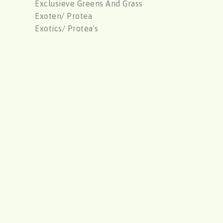
Exclusieve Greens And Grass
Exoten/ Protea
Exotics/ Protea's
F
oliage
Foliage
Foliage
Foliage
Freesia / Iris
Freesias / Iris
G
erbera/ Germini
Gerbera/ Germini
Geverfd
Gladiolus
Gladioly/ Bridal Gladioly
Gossypium
Groen
Gyps/ Statice
Gypsophylia