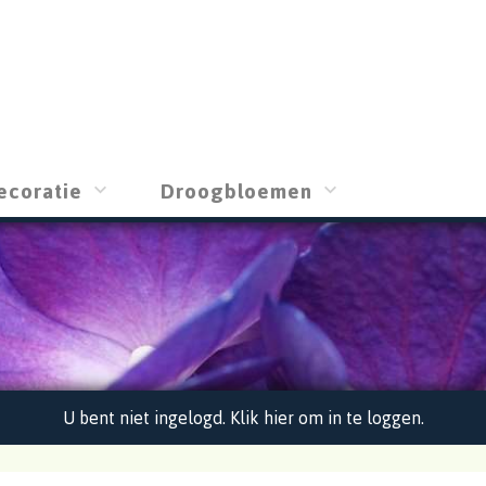
ecoratie
Droogbloemen
U bent niet ingelogd. Klik hier om in te loggen.