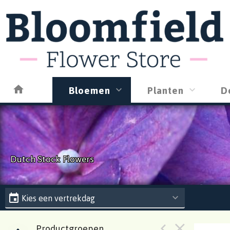
Bloemen
Planten
D
Dutch Stock Flowers
Kies een vertrekdag
Productgroepen