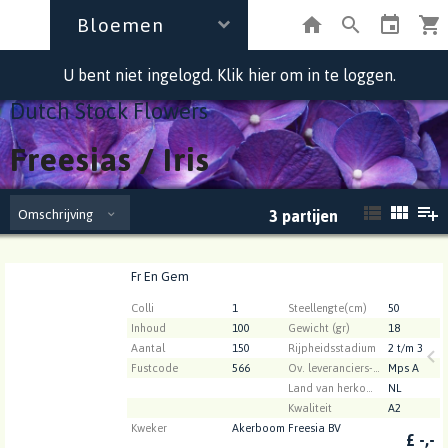
Bloemen
U bent niet ingelogd. Klik hier om in te loggen.
Dutch Stock Flowers
Freesias / Iris
Omschrijving
3
partijen
Fr En Gem
Fr En Gem
U moet ingelogd zijn om te kunnen kopen.
Klik hier
Colli
1
Steellengte(cm)
50
om in te loggen.
Inhoud
100
Gewicht (gr)
18
Aantal
150
Rijpheidsstadium
2 t/m 3
Fustcode
566
Ov. leveranciers-info
Mps A
Land van herkomst
NL
Kwaliteit
A2
Kweker
Akerboom Freesia BV
£
-,-