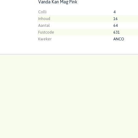
Vanda Kan Mag Pink
 Kan Mag Pink
t ingelogd zijn om te kunnen kopen.
Klik hier om in te loggen
Colli
4
Inhoud
16
Aantal
64
Fustcode
631
Kweker
ANCO