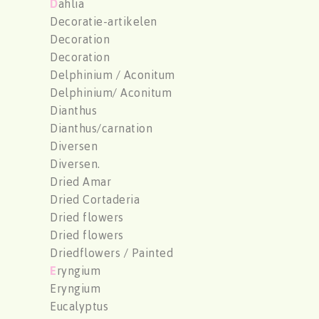
D
ahlia
Decoratie-artikelen
Decoration
Decoration
Delphinium / Aconitum
Delphinium/ Aconitum
Dianthus
Dianthus/carnation
Diversen
Diversen.
Dried Amar
Dried Cortaderia
Dried flowers
Dried flowers
Driedflowers / Painted
E
ryngium
Eryngium
Eucalyptus