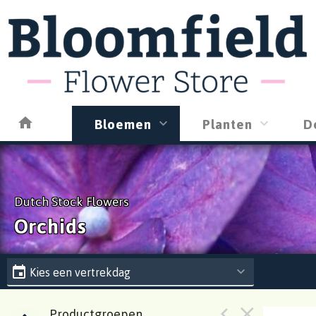
Bloemen
Planten
D
Dutch Stock Flowers
Orchids
Kies een vertrekdag
Productgroepen