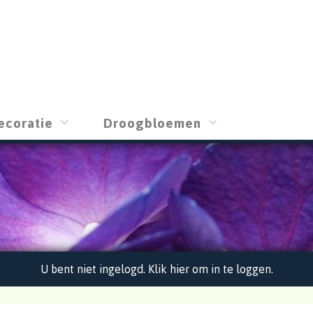
ecoratie
Droogbloemen
U bent niet ingelogd. Klik hier om in te loggen.