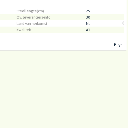
.
Steellengte(cm)
25
Ov. leveranciers-info
30
Land van herkomst
NL
Kwaliteit
A1
£
-,-