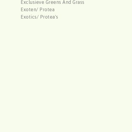
Exclusieve Greens And Grass
Exoten/ Protea
Exotics/ Protea's
F
oliage
Foliage
Foliage
Foliage
Freesia / Iris
Freesias / Iris
G
erbera/ Germini
Gerbera/ Germini
Geverfd
Gladiolus
Gladioly/ Bridal Gladioly
Gossypium
Groen
Gyps/ Statice
Gypsophylia