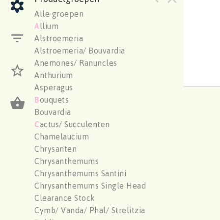
Vanda
Alle groepen
U moe
A
llium
Alstroemeria
Alstroemeria/ Bouvardia
Anemones/ Ranuncles
Anthurium
Asperagus
B
ouquets
Bouvardia
C
actus/ Succulenten
Chamelaucium
Chrysanten
Chrysanthemums
Chrysanthemums Santini
Chrysanthemums Single Head
Clearance Stock
Cymb/ Vanda/ Phal/ Strelitzia