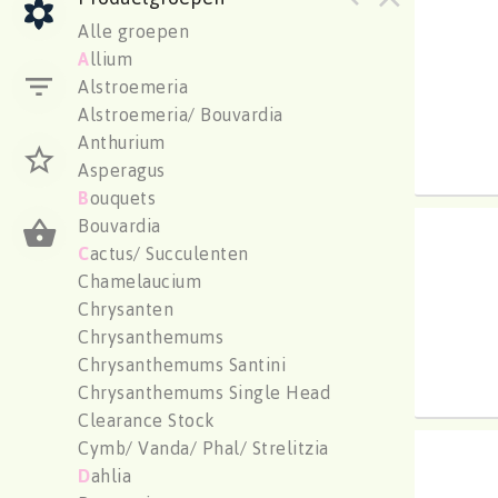
Hydr 
Alle groepen
U moe
A
llium
Alstroemeria
Alstroemeria/ Bouvardia
Anthurium
Asperagus
B
ouquets
Bouvardia
Hydr 
C
actus/ Succulenten
U moe
Chamelaucium
Chrysanten
Chrysanthemums
Chrysanthemums Santini
Chrysanthemums Single Head
Clearance Stock
Cymb/ Vanda/ Phal/ Strelitzia
Hydr 
D
ahlia
U moe