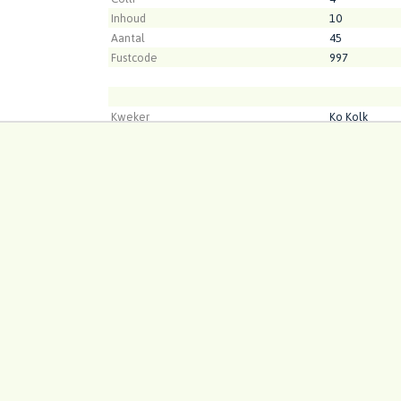
Inhoud
10
Aantal
45
Fustcode
997
Kweker
Ko Kolk