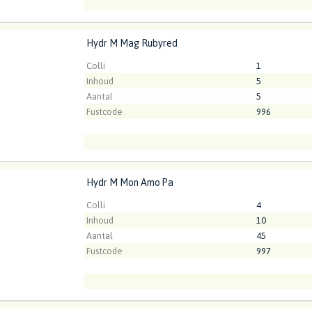
Hydr M Mag Rubyred
M Mag Rubyred
t ingelogd zijn om te kunnen kopen.
Klik hier om in te loggen
Kweker
VOF Sies-v d 
Colli
1
Inhoud
5
Aantal
5
Fustcode
996
Kweker
Kwekery Gree
Hydr M Mon Amo Pa
M Mon Amo Pa
t ingelogd zijn om te kunnen kopen.
Klik hier om in te loggen
Colli
4
Inhoud
10
Aantal
45
Fustcode
997