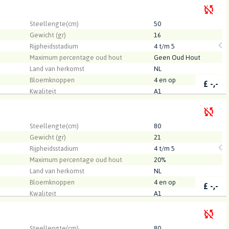
Kwaliteit
A1
.
rtensia's
Steellengte(cm)
50
Gewicht (gr)
16
Rijpheidsstadium
4 t/m 5
Maximum percentage oud hout
Geen Oud Hout
Land van herkomst
NL
Bloemknoppen
4 en op
£
-,-
Kwaliteit
A1
Santen
.
Steellengte(cm)
80
Gewicht (gr)
21
Rijpheidsstadium
4 t/m 5
Maximum percentage oud hout
20%
Land van herkomst
NL
Bloemknoppen
4 en op
£
-,-
Kwaliteit
A1
Santen
.
Steellengte(cm)
80