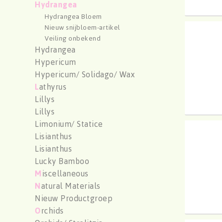
Hydrangea
Hydrangea Bloem
Nieuw snijbloem-artikel
Hydr 
Veiling onbekend
U moe
Hydrangea
Hypericum
Hypericum/ Solidago/ Wax
L
athyrus
Lillys
Lillys
Limonium/ Statice
Hydr 
Lisianthus
U moe
Lisianthus
Lucky Bamboo
M
iscellaneous
N
atural Materials
Nieuw Productgroep
O
rchids