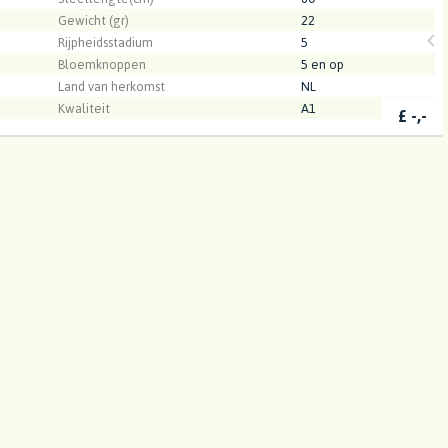
Gewicht (gr)
22
Rijpheidsstadium
5
Bloemknoppen
5 en op
Land van herkomst
NL
Kwaliteit
A1
£
-,-