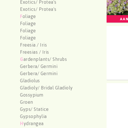
Exotics/ Protea's
Exotics/ Protea's
F
oliage
AAN
Foliage
Foliage
Hydr 
Foliage
U moe
Freesia / Iris
Freesias / Iris
G
ardenplants/ Shrubs
Gerbera/ Germini
Gerbera/ Germini
Gladiolus
Gladioly/ Bridal Gladioly
Hydr 
Gossypium
U moe
Groen
Gyps/ Statice
Gypsophylia
H
ydrangea