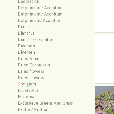
Decoration
Delphinium / Aconitum
Delphinium / Aconitum
Delphinium/ Aconitum
Dianthus
Dianthus
Dianthus/carnation
Hydr 
Diversen
U moe
Diversen.
Dried Amar
Dried Cortaderia
Dried flowers
Dried flowers
E
ryngium
Eucalyptus
Hydr 
Eustoma
U moe
Exclusieve Greens And Grass
Exoten/ Protea