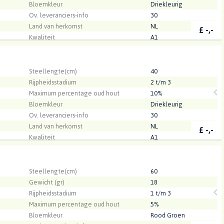
Bloemkleur
Driekleurig
Ov. leveranciers-info
30
Land van herkomst
NL
£
-,-
Kwaliteit
A1
ona
.
Steellengte(cm)
40
Rijpheidsstadium
2 t/m 3
Maximum percentage oud hout
10%
Bloemkleur
Driekleurig
Ov. leveranciers-info
30
Land van herkomst
NL
£
-,-
Kwaliteit
A1
ona
.
Steellengte(cm)
60
Gewicht (gr)
18
Rijpheidsstadium
1 t/m 3
Maximum percentage oud hout
5%
Bloemkleur
Rood Groen