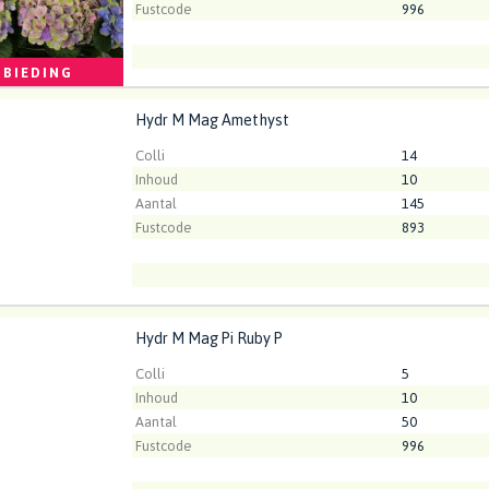
Fustcode
996
BIEDING
Kweker
Gebr. Lek Luy
Hydr M Mag Amethyst
M Mag Amethyst
t ingelogd zijn om te kunnen kopen.
Klik hier om in te loggen
Colli
14
Inhoud
10
Aantal
145
Fustcode
893
Kweker
Gebr. Lek Luy
Hydr M Mag Pi Ruby P
M Mag Pi Ruby P
t ingelogd zijn om te kunnen kopen.
Klik hier om in te loggen
Colli
5
Inhoud
10
Aantal
50
Fustcode
996