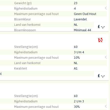
Gewicht (gr)
23
Rijpheidsstadium
4
Maximum percentage oud hout
Geen Oud Hout
Bloemkleur
Lavendel
Land van herkomst
NL
£
-,-
Bloemknoppen
Minimaal 44
Kwaliteit
A1
.
Steellengte(cm)
60
Rijpheidsstadium
3 t/m 4
Maximum percentage oud hout
10%
Land van herkomst
NL
Kwaliteit
A1
yl
£
-,-
.
Steellengte(cm)
60
Rijpheidsstadium
2 t/m 3
Maximum percentage oud hout
30%