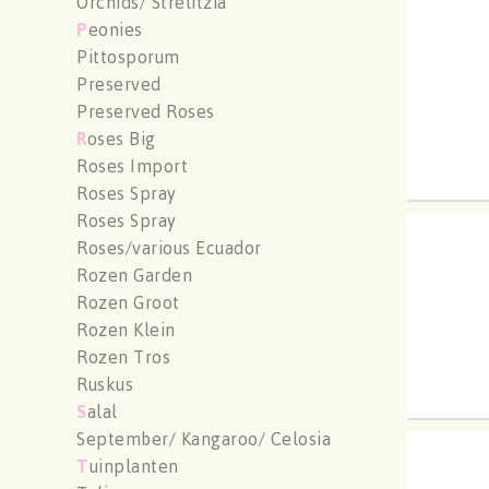
Orchids/ Strelitzia
Hydr 
P
eonies
U moe
Pittosporum
Preserved
Preserved Roses
R
oses Big
Roses Import
Roses Spray
Roses Spray
Hydr 
Roses/various Ecuador
U moe
Rozen Garden
Rozen Groot
Rozen Klein
Rozen Tros
Ruskus
S
alal
September/ Kangaroo/ Celosia
Hydr 
T
uinplanten
U moe