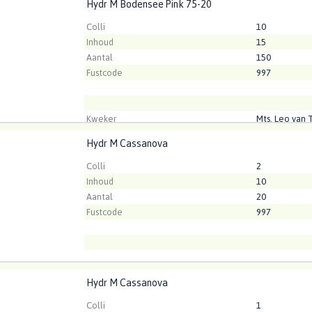
Hydr M Bodensee Pink 75-20
M Bodensee Pink 75-20
t ingelogd zijn om te kunnen kopen.
Klik hier om in te loggen
Colli
10
Inhoud
15
Aantal
150
Fustcode
997
Kweker
Mts. Leo van 
Hydr M Cassanova
M Cassanova
t ingelogd zijn om te kunnen kopen.
Klik hier om in te loggen
Colli
2
Inhoud
10
Aantal
20
Fustcode
997
Hydr M Cassanova
M Cassanova
t ingelogd zijn om te kunnen kopen.
Klik hier om in te loggen
Colli
1