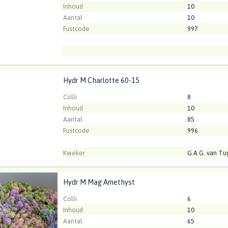
Inhoud
10
Aantal
10
Fustcode
997
Hydr M Charlotte 60-15
M Charlotte 60-15
Kweker
Steejo Roses
t ingelogd zijn om te kunnen kopen.
Klik hier om in te loggen
Colli
8
Inhoud
10
Aantal
85
Fustcode
996
Kweker
G.A.G. van Tu
Hydr M Mag Amethyst
M Mag Amethyst
t ingelogd zijn om te kunnen kopen.
Klik hier om in te loggen
Colli
6
Inhoud
10
Aantal
65