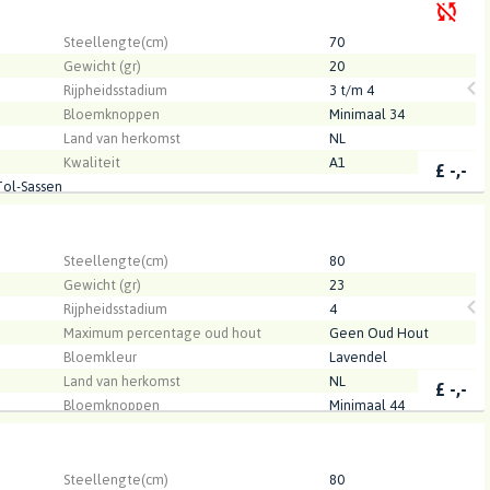
.
Steellengte(cm)
70
Gewicht (gr)
20
Rijpheidsstadium
3 t/m 4
Bloemknoppen
Minimaal 34
Land van herkomst
NL
Kwaliteit
A1
£
-,-
Tol-Sassen
.
Steellengte(cm)
80
Gewicht (gr)
23
Rijpheidsstadium
4
Maximum percentage oud hout
Geen Oud Hout
Bloemkleur
Lavendel
Land van herkomst
NL
£
-,-
Bloemknoppen
Minimaal 44
Kwaliteit
A1
.
Steellengte(cm)
80