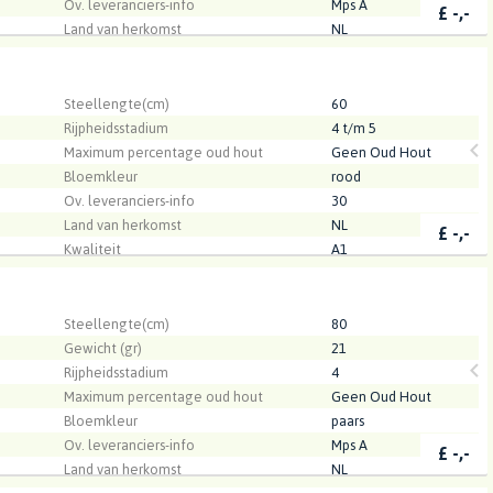
Ov. leveranciers-info
Mps A
£
-,-
Land van herkomst
NL
Bloemknoppen
13
Kwaliteit
A1
.
Spek
Steellengte(cm)
60
Rijpheidsstadium
4 t/m 5
Maximum percentage oud hout
Geen Oud Hout
Bloemkleur
rood
Ov. leveranciers-info
30
Land van herkomst
NL
£
-,-
Kwaliteit
A1
ve BV
.
Steellengte(cm)
80
Gewicht (gr)
21
Rijpheidsstadium
4
Maximum percentage oud hout
Geen Oud Hout
Bloemkleur
paars
Ov. leveranciers-info
Mps A
£
-,-
Land van herkomst
NL
Bloemknoppen
Minimaal 44