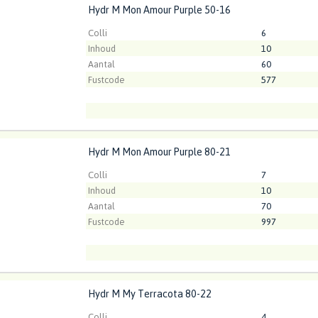
Hydr M Mon Amour Purple 50-16
M Mon Amour Purple 50-16
t ingelogd zijn om te kunnen kopen.
Klik hier om in te loggen
Kweker
Schockman Ho
Colli
6
Inhoud
10
Aantal
60
Fustcode
577
Kweker
Fa G.J.A. van 
Hydr M Mon Amour Purple 80-21
M Mon Amour Purple 80-21
t ingelogd zijn om te kunnen kopen.
Klik hier om in te loggen
Colli
7
Inhoud
10
Aantal
70
Fustcode
997
Kweker
Fa G.J.A. van 
Hydr M My Terracota 80-22
M My Terracota 80-22
t ingelogd zijn om te kunnen kopen.
Klik hier om in te loggen
Colli
4