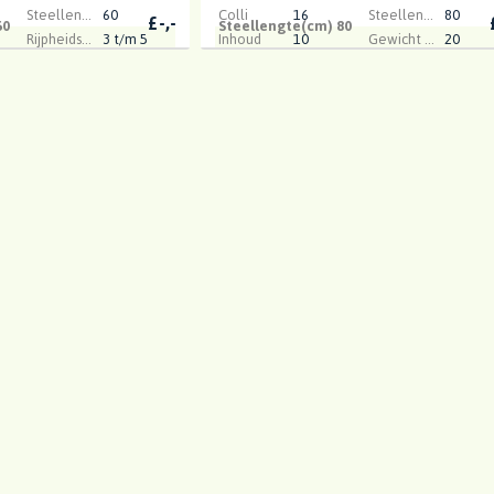
Steellengte(cm)
60
Colli
16
Steellengte(cm)
80
£
-,-
60
Steellengte(cm) 80
Rijpheidsstadium
3 t/m 5
Inhoud
10
Gewicht (gr)
20