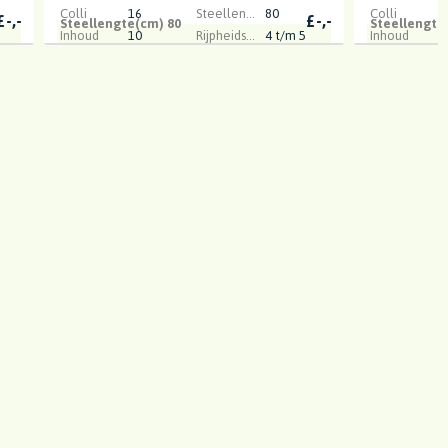
Colli
16
Steellengte(cm)
80
Colli
1
£
-,-
£
-,-
Steellengte(cm) 80
Steellengte
Inhoud
10
Rijpheidsstadium
4 t/m 5
Inhoud
1