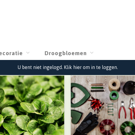
ecoratie
Droogbloemen
U bent niet ingelogd. Klik hier om in te loggen.