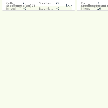
Colli
2
Steellengte(cm)
75
Colli
3
£
-,-
Steellengte(cm) 75
Steellengte(cm) 
Inhoud
40
Bloemknoppen
40
Inhoud
10