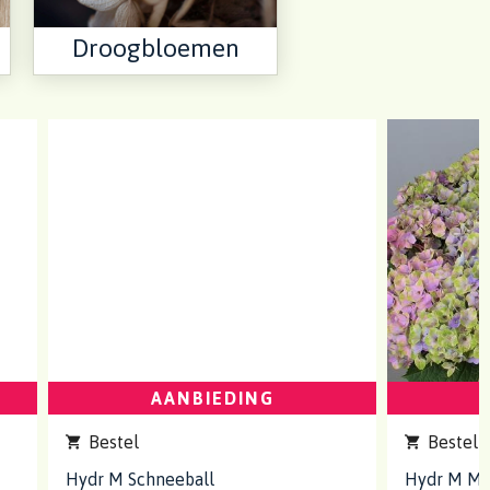
Droogbloemen
AANBIEDING
Bestel
Bestel
Hydr M Schneeball
Hydr M Ma