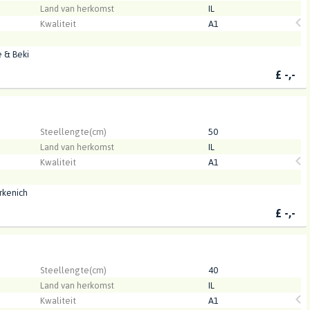
Land van herkomst
IL
Kwaliteit
A1
 & Beki
£
-,-
.
Steellengte(cm)
50
Land van herkomst
IL
Kwaliteit
A1
rkenich
£
-,-
.
Steellengte(cm)
40
Land van herkomst
IL
Kwaliteit
A1