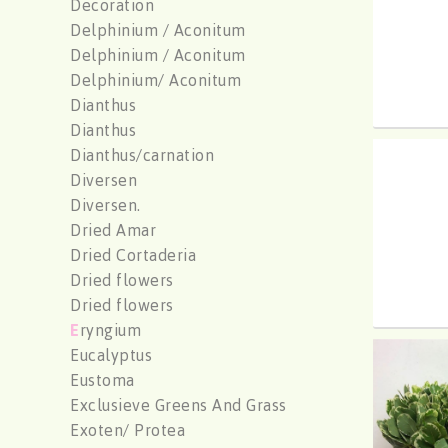
Decoration
Delphinium / Aconitum
Delphinium / Aconitum
Delphinium/ Aconitum
Dianthus
Dianthus
Dianthus/carnation
Pittos
Diversen
U moe
Diversen.
Dried Amar
Dried Cortaderia
Dried flowers
Dried flowers
E
ryngium
Eucalyptus
Pittos
Eustoma
U moe
Exclusieve Greens And Grass
Exoten/ Protea