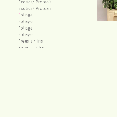
Exotics/ Protea's
Exotics/ Protea's
F
oliage
Foliage
Foliage
Foliage
Freesia / Iris
Freesias / Iris
G
ardenplants/ Shrubs
Gerbera/ Germini
Gerbera/ Germini
Gladiolus
Gladioly/ Bridal Gladioly
Gossypium
Groen
Gyps/ Statice
Gypsophylia
H
ydrangea