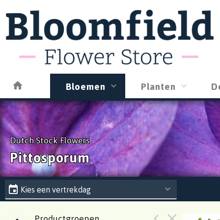
Bloemen
Planten
D
Dutch Stock Flowers
Pittosporum
Kies een vertrekdag
Productgroepen