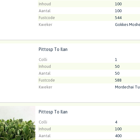
Inhoud
100
Aantal
100
Fustcode
544
Kweker
Gokkes Moshe
Pittosp To Ilan
p To Ilan
t ingelogd zijn om te kunnen kopen.
Klik hier om in te loggen
Colli
1
Inhoud
50
Aantal
50
Fustcode
588
Kweker
Mordechai Tu
Pittosp To Ilan
p To Ilan
t ingelogd zijn om te kunnen kopen.
Klik hier om in te loggen
Colli
4
Inhoud
100
Aantal
400