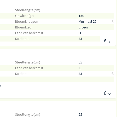
.
Steellengte(cm)
50
Gewicht (gr)
150
Bloemknoppen
Minimaal 23
Bloemkleur
groen
Land van herkomst
IT
Kwaliteit
A1
£
-,-
.
Steellengte(cm)
55
Land van herkomst
IL
Kwaliteit
A1
y
£
-,-
.
Steellengte(cm)
55