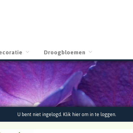
ecoratie
Droogbloemen
U bent niet ingelogd. Klik hier om in te loggen.