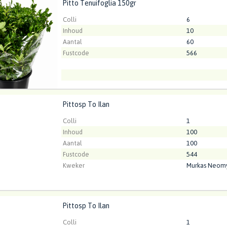
Pitto Tenuifoglia 150gr
Tenuifoglia 150gr
t ingelogd zijn om te kunnen kopen.
Klik hier om in te loggen
Colli
6
Inhoud
10
Aantal
60
Fustcode
566
Pittosp To Ilan
p To Ilan
t ingelogd zijn om te kunnen kopen.
Klik hier om in te loggen
Colli
1
Inhoud
100
Aantal
100
Fustcode
544
Kweker
Murkas Neom
Pittosp To Ilan
p To Ilan
t ingelogd zijn om te kunnen kopen.
Klik hier om in te loggen
Colli
1