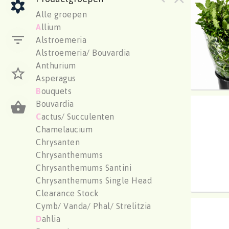
Pitto 
Alle groepen
U moe
A
llium
Alstroemeria
Alstroemeria/ Bouvardia
Anthurium
Asperagus
B
ouquets
Bouvardia
Pittos
C
actus/ Succulenten
U moe
Chamelaucium
Chrysanten
Chrysanthemums
Chrysanthemums Santini
Chrysanthemums Single Head
Clearance Stock
Cymb/ Vanda/ Phal/ Strelitzia
Pittos
D
ahlia
U moe