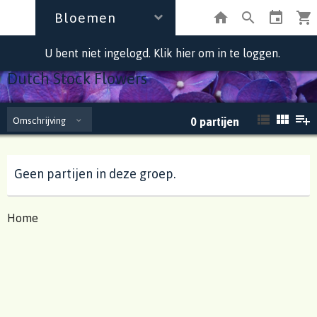
Bloemen
U bent niet ingelogd. Klik hier om in te loggen.
Dutch Stock Flowers
Omschrijving
0
partijen
Geen partijen in deze groep.
Home