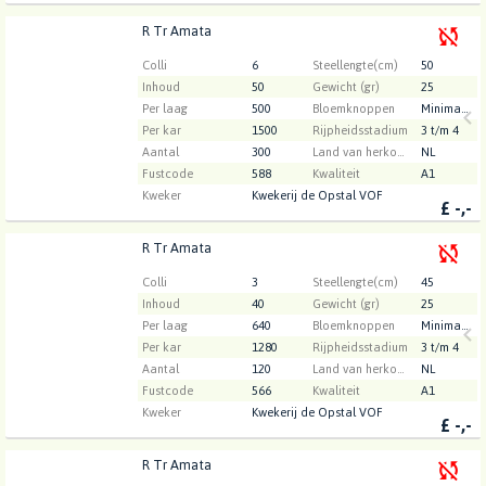
R Tr Amata
R Tr Amata
U moet ingelogd zijn om te kunnen kopen.
Klik hier
Colli
6
Steellengte(cm)
50
om in te loggen.
Inhoud
50
Gewicht (gr)
25
Per laag
500
Bloemknoppen
Minimaal 34
Per kar
1500
Rijpheidsstadium
3 t/m 4
Aantal
300
Land van herkomst
NL
Fustcode
588
Kwaliteit
A1
Kweker
Kwekerij de Opstal VOF
£
-,-
R Tr Amata
R Tr Amata
U moet ingelogd zijn om te kunnen kopen.
Klik hier
Colli
3
Steellengte(cm)
45
om in te loggen.
Inhoud
40
Gewicht (gr)
25
Per laag
640
Bloemknoppen
Minimaal 34
Per kar
1280
Rijpheidsstadium
3 t/m 4
Aantal
120
Land van herkomst
NL
Fustcode
566
Kwaliteit
A1
Kweker
Kwekerij de Opstal VOF
£
-,-
R Tr Amata
R Tr Amata