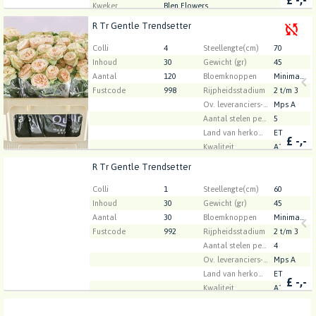
Kweker
Blen Flowers
R Tr Gentle Trendsetter
R Tr Gentle Trendsetter
U moet ingelogd zijn om te kunnen kopen.
Klik hier
Colli
4
Steellengte(cm)
70
om in te loggen.
Inhoud
30
Gewicht (gr)
45
Aantal
120
Bloemknoppen
Minimaal 23
Fustcode
998
Rijpheidsstadium
2 t/m 3
Ov. leveranciers-info
Mps A
Aantal stelen per bos
5
Land van herkomst
ET
£
-,-
Kwaliteit
A1
Kweker
QualiRosa
R Tr Gentle Trendsetter
R Tr Gentle Trendsetter
U moet ingelogd zijn om te kunnen kopen.
Klik hier
Colli
1
Steellengte(cm)
60
om in te loggen.
Inhoud
30
Gewicht (gr)
45
Aantal
30
Bloemknoppen
Minimaal 23
Fustcode
992
Rijpheidsstadium
2 t/m 3
Aantal stelen per bos
4
Ov. leveranciers-info
Mps A
Land van herkomst
ET
£
-,-
Kwaliteit
A1
Kweker
QualiRosa