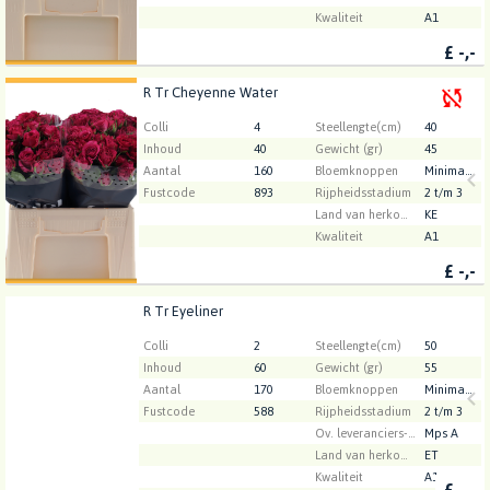
Kwaliteit
A1
£
-,-
R Tr Cheyenne Water
R Tr Cheyenne Water
U moet ingelogd zijn om te kunnen kopen.
Klik hier
Colli
4
Steellengte(cm)
40
om in te loggen.
Inhoud
40
Gewicht (gr)
45
Aantal
160
Bloemknoppen
Minimaal 23
Fustcode
893
Rijpheidsstadium
2 t/m 3
Land van herkomst
KE
Kwaliteit
A1
£
-,-
R Tr Eyeliner
R Tr Eyeliner
U moet ingelogd zijn om te kunnen kopen.
Klik hier
Colli
2
Steellengte(cm)
50
om in te loggen.
Inhoud
60
Gewicht (gr)
55
Aantal
170
Bloemknoppen
Minimaal 23
Fustcode
588
Rijpheidsstadium
2 t/m 3
Ov. leveranciers-info
Mps A
Land van herkomst
ET
Kwaliteit
A1
£
-,-