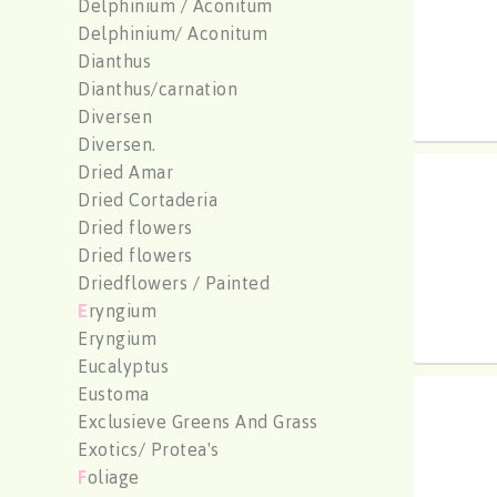
Delphinium / Aconitum
Delphinium/ Aconitum
Dianthus
Dianthus/carnation
Diversen
Diversen.
Dried Amar
Alliu
Dried Cortaderia
U moe
Dried flowers
Dried flowers
Driedflowers / Painted
E
ryngium
Eryngium
Eucalyptus
Eustoma
Alliu
Exclusieve Greens And Grass
U moe
Exotics/ Protea's
F
oliage