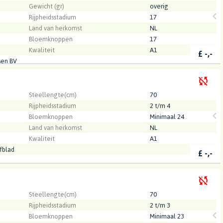
Gewicht (gr)
overig
Rijpheidsstadium
17
Land van herkomst
NL
Bloemknoppen
17
Kwaliteit
A1
£
-,-
sen BV
.
Steellengte(cm)
70
Rijpheidsstadium
2 t/m 4
Bloemknoppen
Minimaal 24
Land van herkomst
NL
Kwaliteit
A1
fblad
£
-,-
.
Steellengte(cm)
70
Rijpheidsstadium
2 t/m 3
Bloemknoppen
Minimaal 23