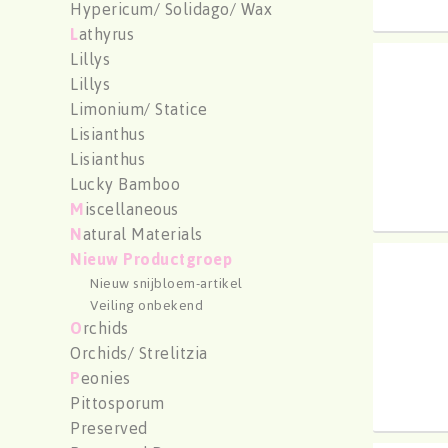
Hypericum/ Solidago/ Wax
L
athyrus
Lillys
Aloe 
Lillys
U moe
Limonium/ Statice
Lisianthus
Lisianthus
Lucky Bamboo
M
iscellaneous
N
atural Materials
Nieuw Productgroep
Aloe 
Nieuw snijbloem-artikel
U moe
Veiling onbekend
O
rchids
Orchids/ Strelitzia
P
eonies
Pittosporum
Preserved