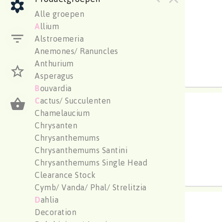
Aeoni
Alle groepen
U moe
A
llium
Alstroemeria
Anemones/ Ranuncles
Anthurium
Asperagus
B
ouvardia
C
actus/ Succulenten
Aeoni
Chamelaucium
U moe
Chrysanten
Chrysanthemums
Chrysanthemums Santini
Chrysanthemums Single Head
Clearance Stock
Cymb/ Vanda/ Phal/ Strelitzia
D
ahlia
Aeoni
Decoration
U moe