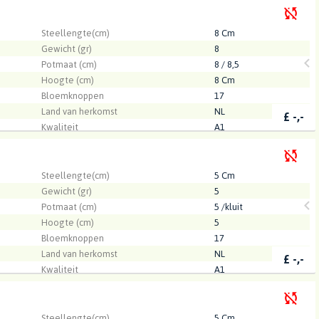
.
Steellengte(cm)
8 Cm
Gewicht (gr)
8
Potmaat (cm)
8 / 8,5
Hoogte (cm)
8 Cm
Bloemknoppen
17
Land van herkomst
NL
£
-,-
Kwaliteit
A1
sen BV
.
Steellengte(cm)
5 Cm
Gewicht (gr)
5
Potmaat (cm)
5 /kluit
Hoogte (cm)
5
Bloemknoppen
17
Land van herkomst
NL
£
-,-
Kwaliteit
A1
sen BV
.
Steellengte(cm)
5 Cm