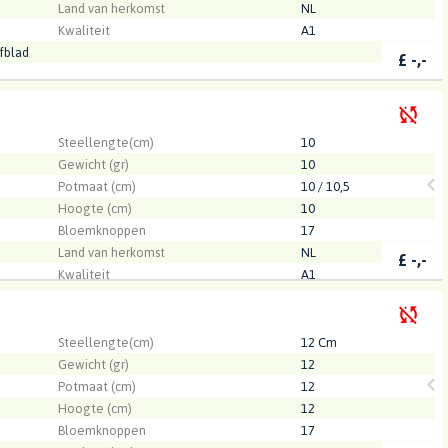
Land van herkomst
NL
Kwaliteit
A1
fblad
£
-,-
.
Steellengte(cm)
10
Gewicht (gr)
10
Potmaat (cm)
10 / 10,5
Hoogte (cm)
10
Bloemknoppen
17
Land van herkomst
NL
£
-,-
Kwaliteit
A1
sen BV
.
Steellengte(cm)
12 Cm
Gewicht (gr)
12
Potmaat (cm)
12
Hoogte (cm)
12
Bloemknoppen
17