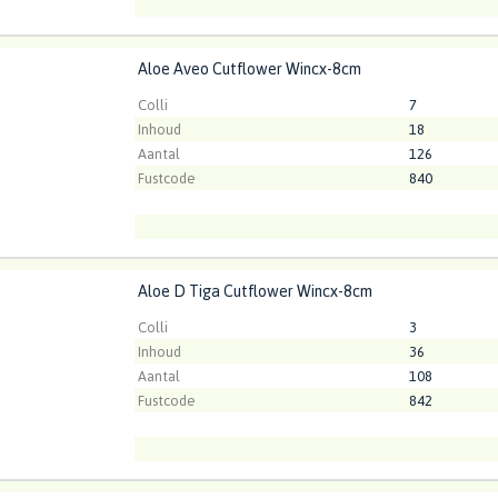
Kweker
Winco Cactus
Aloe Aveo Cutflower Wincx-8cm
Aveo Cutflower Wincx-8cm
t ingelogd zijn om te kunnen kopen.
Klik hier om in te loggen
Colli
7
Inhoud
18
Aantal
126
Fustcode
840
Kweker
Winco Cactus
Aloe D Tiga Cutflower Wincx-8cm
D Tiga Cutflower Wincx-8cm
t ingelogd zijn om te kunnen kopen.
Klik hier om in te loggen
Colli
3
Inhoud
36
Aantal
108
Fustcode
842
Kweker
Winco Cactus