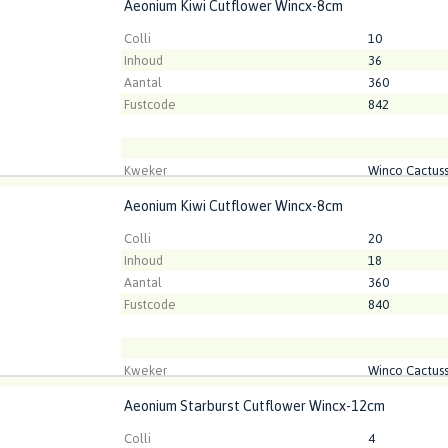
Aeonium Kiwi Cutflower Wincx-8cm
um Kiwi Cutflower Wincx-8cm
t ingelogd zijn om te kunnen kopen.
Klik hier om in te loggen
Colli
10
Inhoud
36
Aantal
360
Fustcode
842
Kweker
Winco Cactus
Aeonium Kiwi Cutflower Wincx-8cm
um Kiwi Cutflower Wincx-8cm
t ingelogd zijn om te kunnen kopen.
Klik hier om in te loggen
Colli
20
Inhoud
18
Aantal
360
Fustcode
840
Kweker
Winco Cactus
Aeonium Starburst Cutflower Wincx-12cm
um Starburst Cutflower Wincx-12cm
t ingelogd zijn om te kunnen kopen.
Klik hier om in te loggen
Colli
4