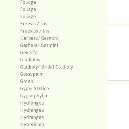
Foliage
Foliage
Foliage
Freesia / Iris
Freesias / Iris
Aloe 
G
erbera/ Germini
U moe
Gerbera/ Germini
Geverfd
Gladiolus
Gladioly/ Bridal Gladioly
Gossypium
Groen
Gyps/ Statice
Aloe 
Gypsophylia
U moe
H
ydrangea
Hydrangea
Hydrangea
Hypericum