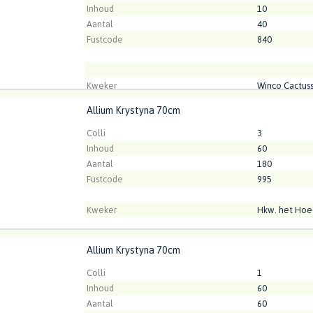
Inhoud
10
Aantal
40
Fustcode
840
Kweker
Winco Cactus
Allium Krystyna 70cm
m Krystyna 70cm
t ingelogd zijn om te kunnen kopen.
Klik hier om in te loggen
Colli
3
Inhoud
60
Aantal
180
Fustcode
995
Kweker
Hkw. het Hoe
Allium Krystyna 70cm
m Krystyna 70cm
t ingelogd zijn om te kunnen kopen.
Klik hier om in te loggen
Colli
1
Inhoud
60
Aantal
60