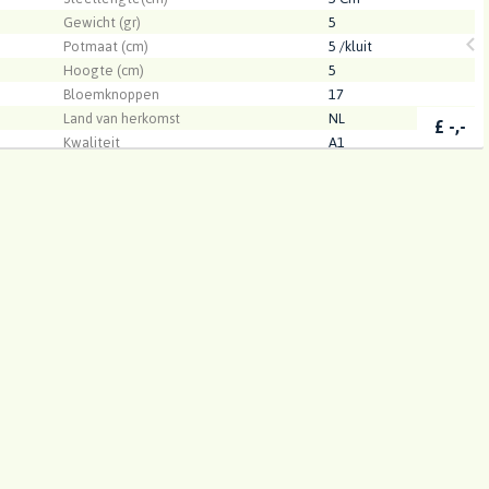
Gewicht (gr)
5
Potmaat (cm)
5 /kluit
Hoogte (cm)
5
Bloemknoppen
17
Land van herkomst
NL
£
-,-
Kwaliteit
A1
sen BV