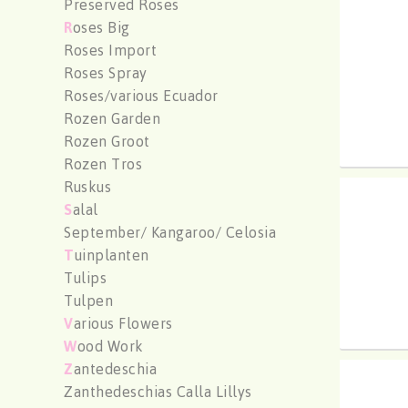
Preserved Roses
Aloe 
R
oses Big
U moe
Roses Import
Roses Spray
Roses/various Ecuador
Rozen Garden
Rozen Groot
Rozen Tros
Ruskus
Aloe 
S
alal
U moe
September/ Kangaroo/ Celosia
T
uinplanten
Tulips
Tulpen
V
arious Flowers
W
ood Work
Z
antedeschia
Aloe 
Zanthedeschias Calla Lillys
U moe