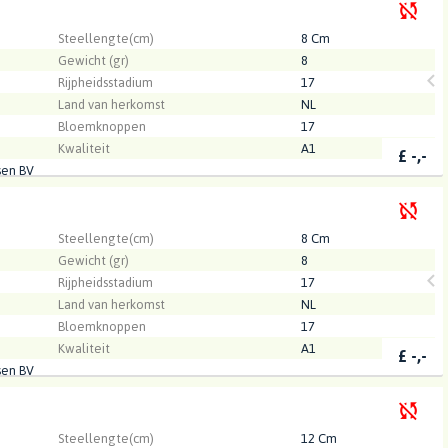
.
Steellengte(cm)
8 Cm
Gewicht (gr)
8
Rijpheidsstadium
17
Land van herkomst
NL
Bloemknoppen
17
Kwaliteit
A1
£
-,-
sen BV
.
Steellengte(cm)
8 Cm
Gewicht (gr)
8
Rijpheidsstadium
17
Land van herkomst
NL
Bloemknoppen
17
Kwaliteit
A1
£
-,-
sen BV
.
Steellengte(cm)
12 Cm