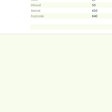
Inhoud
50
Aantal
650
Fustcode
840
Kweker
Winco Cactus