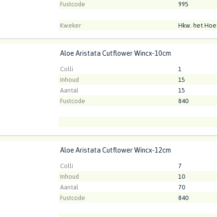
Fustcode
995
Kweker
Hkw. het Hoe
Aloe Aristata Cutflower Wincx-10cm
Aristata Cutflower Wincx-10cm
t ingelogd zijn om te kunnen kopen.
Klik hier om in te loggen
Colli
1
Inhoud
15
Aantal
15
Fustcode
840
Kweker
Winco Cactus
Aloe Aristata Cutflower Wincx-12cm
Aristata Cutflower Wincx-12cm
t ingelogd zijn om te kunnen kopen.
Klik hier om in te loggen
Colli
7
Inhoud
10
Aantal
70
Fustcode
840