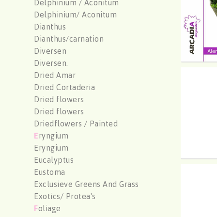
Delphinium / Aconitum
Delphinium/ Aconitum
Dianthus
Dianthus/carnation
Diversen
Diversen.
Dried Amar
Chr G 
Dried Cortaderia
U moe
Dried flowers
Dried flowers
Driedflowers / Painted
E
ryngium
Eryngium
Eucalyptus
Eustoma
Chr G 
Exclusieve Greens And Grass
U moe
Exotics/ Protea's
F
oliage