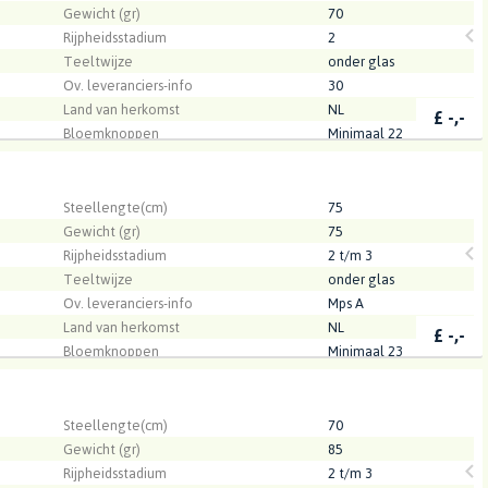
Gewicht (gr)
70
Rijpheidsstadium
2
Teeltwijze
onder glas
Ov. leveranciers-info
30
Land van herkomst
NL
£
-,-
Bloemknoppen
Minimaal 22
Kwaliteit
A1
.
Steellengte(cm)
75
Gewicht (gr)
75
Rijpheidsstadium
2 t/m 3
Teeltwijze
onder glas
Ov. leveranciers-info
Mps A
Land van herkomst
NL
£
-,-
Bloemknoppen
Minimaal 23
Kwaliteit
A1
.
Steellengte(cm)
70
Gewicht (gr)
85
Rijpheidsstadium
2 t/m 3