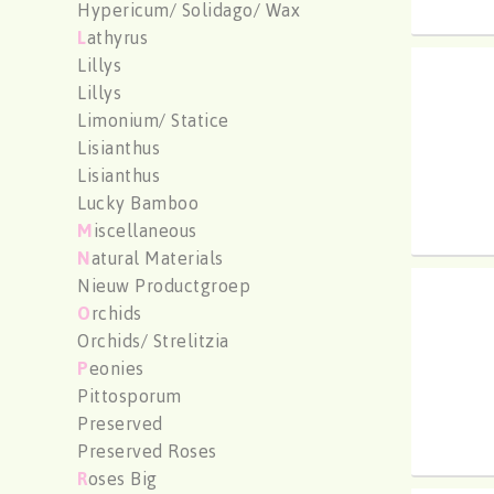
Hypericum/ Solidago/ Wax
L
athyrus
Lillys
Chr G
Lillys
U moe
Limonium/ Statice
Lisianthus
Lisianthus
Lucky Bamboo
M
iscellaneous
N
atural Materials
Nieuw Productgroep
Chr G
O
rchids
U moe
Orchids/ Strelitzia
P
eonies
Pittosporum
Preserved
Preserved Roses
R
oses Big