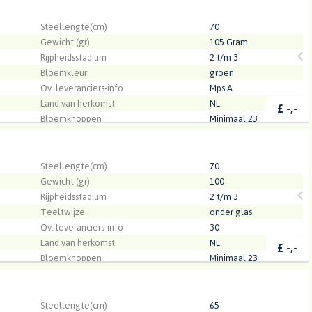
.
Steellengte(cm)
70
Gewicht (gr)
105 Gram
Rijpheidsstadium
2 t/m 3
Bloemkleur
groen
Ov. leveranciers-info
Mps A
Land van herkomst
NL
£
-,-
Bloemknoppen
Minimaal 23
Kwaliteit
A1
.
Steellengte(cm)
70
Gewicht (gr)
100
Rijpheidsstadium
2 t/m 3
Teeltwijze
onder glas
Ov. leveranciers-info
30
Land van herkomst
NL
£
-,-
Bloemknoppen
Minimaal 23
Kwaliteit
A1
.
Steellengte(cm)
65