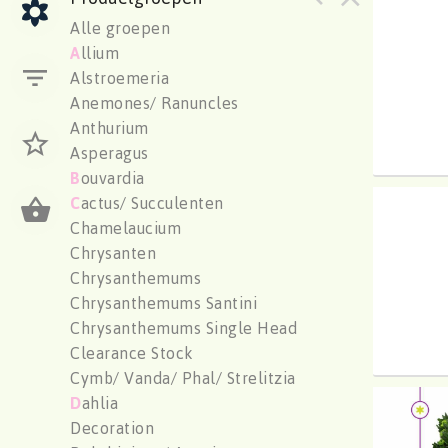
Chr G
Alle groepen
U moe
A
llium
Alstroemeria
Anemones/ Ranuncles
Anthurium
Asperagus
B
ouvardia
C
actus/ Succulenten
Chr G
Chamelaucium
U moe
Chrysanten
Chrysanthemums
Chrysanthemums Santini
Chrysanthemums Single Head
Clearance Stock
Cymb/ Vanda/ Phal/ Strelitzia
D
ahlia
Chr G
Decoration
U moe