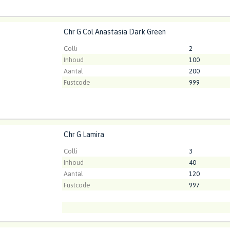
Chr G Col Anastasia Dark Green
 Col Anastasia Dark Green
t ingelogd zijn om te kunnen kopen.
Klik hier om in te loggen
Colli
2
Inhoud
100
Aantal
200
Fustcode
999
Chr G Lamira
 Lamira
t ingelogd zijn om te kunnen kopen.
Klik hier om in te loggen
Colli
3
Inhoud
40
Aantal
120
Fustcode
997