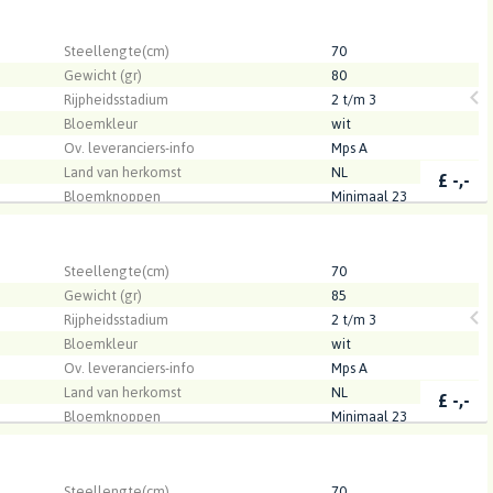
.
Steellengte(cm)
70
Gewicht (gr)
80
Rijpheidsstadium
2 t/m 3
Bloemkleur
wit
Ov. leveranciers-info
Mps A
Land van herkomst
NL
£
-,-
Bloemknoppen
Minimaal 23
Kwaliteit
A1
.
Steellengte(cm)
70
Gewicht (gr)
85
Rijpheidsstadium
2 t/m 3
Bloemkleur
wit
Ov. leveranciers-info
Mps A
Land van herkomst
NL
£
-,-
Bloemknoppen
Minimaal 23
Kwaliteit
A1
.
Steellengte(cm)
70