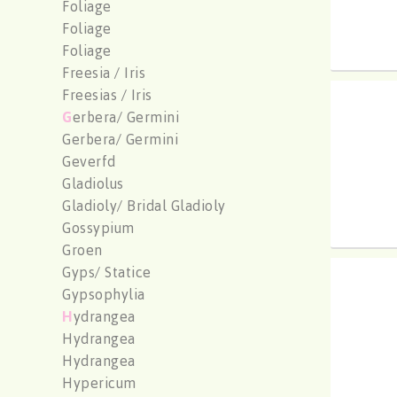
Foliage
Foliage
Foliage
Freesia / Iris
Freesias / Iris
Chr G 
G
erbera/ Germini
U moe
Gerbera/ Germini
Geverfd
Gladiolus
Gladioly/ Bridal Gladioly
Gossypium
Groen
Gyps/ Statice
Chr G
Gypsophylia
U moe
H
ydrangea
Hydrangea
Hydrangea
Hypericum