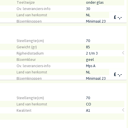
Teeltwijze
onder glas
Ov. leveranciers-info
30
Land van herkomst
NL
£
-,-
Bloemknoppen
Minimaal 23
Kwaliteit
A1
.
Steellengte(cm)
70
Gewicht (gr)
85
Rijpheidsstadium
2 t/m 3
Bloemkleur
geel
Ov. leveranciers-info
Mps A
Land van herkomst
NL
£
-,-
Bloemknoppen
Minimaal 23
Kwaliteit
A1
.
Steellengte(cm)
70
Land van herkomst
CO
Kwaliteit
A1