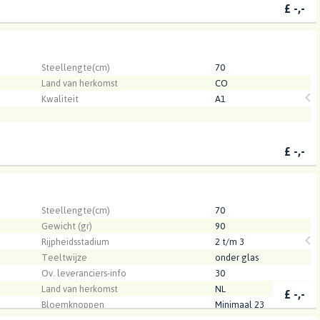
£
-,-
.
Steellengte(cm)
70
Land van herkomst
CO
Kwaliteit
A1
£
-,-
.
Steellengte(cm)
70
Gewicht (gr)
90
Rijpheidsstadium
2 t/m 3
Teeltwijze
onder glas
Ov. leveranciers-info
30
Land van herkomst
NL
£
-,-
Bloemknoppen
Minimaal 23
Kwaliteit
A1