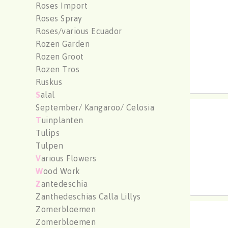
Roses Import
Chr G
Roses Spray
U moe
Roses/various Ecuador
Rozen Garden
Rozen Groot
Rozen Tros
Ruskus
S
alal
September/ Kangaroo/ Celosia
Chr G
T
uinplanten
U moe
Tulips
Tulpen
V
arious Flowers
W
ood Work
Z
antedeschia
Zanthedeschias Calla Lillys
Zomerbloemen
Chr G
Zomerbloemen
U moe