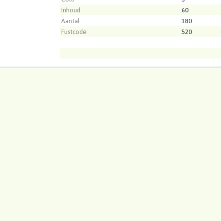
Inhoud
60
Aantal
180
Fustcode
520
Kweker
ArcadiA