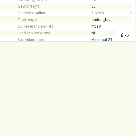
Gewicht (gr)
85
Rijpheidsstadium
2 t/m 3
Teeltwijze
onder glas
Ov. leveranciers-info
Mps A
Land van herkomst
NL
£
-,-
Bloemknoppen
Minimaal 23
Kwaliteit
A1