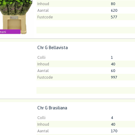
Inhoud
80
Aantal
620
Fustcode
577
Chr G Bellavista
Bellavista
t ingelogd zijn om te kunnen kopen.
Klik hier om in te loggen
Colli
1
Inhoud
40
Aantal
60
Fustcode
997
Chr G Brasiliana
Brasiliana
Kweker
ArcadiA
t ingelogd zijn om te kunnen kopen.
Klik hier om in te loggen
Colli
4
Inhoud
40
Aantal
170