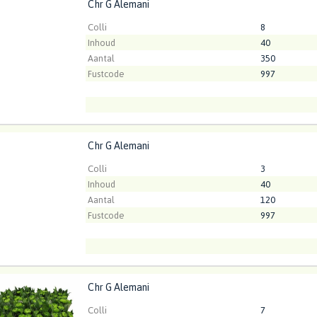
Chr G Alemani
 Alemani
t ingelogd zijn om te kunnen kopen.
Klik hier om in te loggen
Colli
8
Inhoud
40
Aantal
350
Fustcode
997
Chr G Alemani
 Alemani
t ingelogd zijn om te kunnen kopen.
Klik hier om in te loggen
Colli
3
Inhoud
40
Aantal
120
Fustcode
997
Chr G Alemani
 Alemani
Kweker
ArcadiA
t ingelogd zijn om te kunnen kopen.
Klik hier om in te loggen
Colli
7