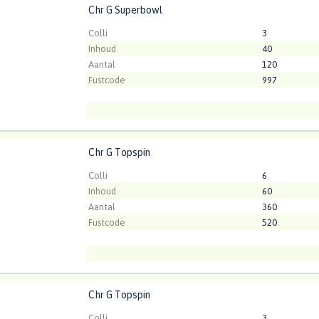
Chr G Superbowl
 Superbowl
Kweker
ArcadiA
t ingelogd zijn om te kunnen kopen.
Klik hier om in te loggen
Colli
3
Inhoud
40
Aantal
120
Fustcode
997
Chr G Topspin
 Topspin
t ingelogd zijn om te kunnen kopen.
Klik hier om in te loggen
Colli
6
Inhoud
60
Aantal
360
Fustcode
520
Chr G Topspin
 Topspin
t ingelogd zijn om te kunnen kopen.
Klik hier om in te loggen
Colli
3