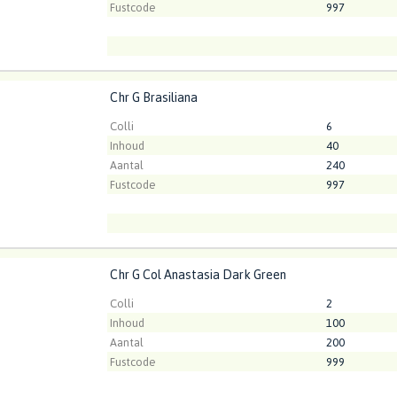
Fustcode
997
Chr G Brasiliana
Brasiliana
Kweker
ArcadiA
t ingelogd zijn om te kunnen kopen.
Klik hier om in te loggen
Colli
6
Inhoud
40
Aantal
240
Fustcode
997
Chr G Col Anastasia Dark Green
 Col Anastasia Dark Green
t ingelogd zijn om te kunnen kopen.
Klik hier om in te loggen
Colli
2
Inhoud
100
Aantal
200
Fustcode
999