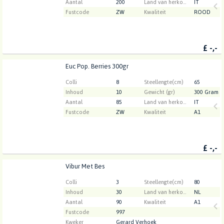
Aantal
200
Land van herkomst
IT
Fustcode
ZW
Kwaliteit
ROOD
£
-,-
Euc Pop. Berries 300gr
Euc Pop. Berries 300gr
U moet ingelogd zijn om te kunnen kopen.
Klik hier
Colli
8
Steellengte(cm)
65
om in te loggen.
Inhoud
10
Gewicht (gr)
300 Gram
Aantal
85
Land van herkomst
IT
Fustcode
ZW
Kwaliteit
A1
£
-,-
Vibur Met Bes
Vibur Met Bes
U moet ingelogd zijn om te kunnen kopen.
Klik hier
Colli
3
Steellengte(cm)
80
om in te loggen.
Inhoud
30
Land van herkomst
NL
Aantal
90
Kwaliteit
A1
Fustcode
997
Kweker
Gerard Verhoek