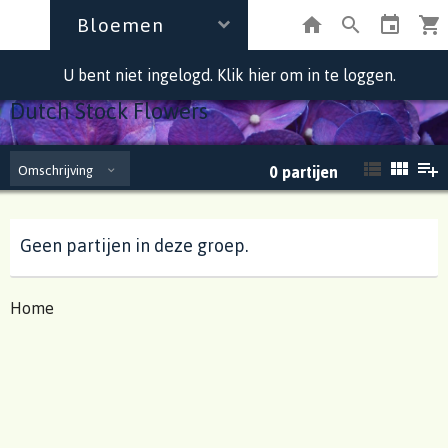
Bloemen
U bent niet ingelogd. Klik hier om in te loggen.
Dutch Stock Flowers
Omschrijving
0
partijen
Geen partijen in deze groep.
Home