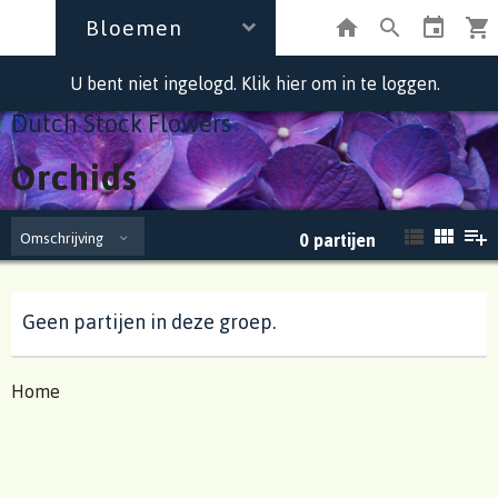
Bloemen
U bent niet ingelogd. Klik hier om in te loggen.
Dutch Stock Flowers
Orchids
Omschrijving
0
partijen
Geen partijen in deze groep.
Home