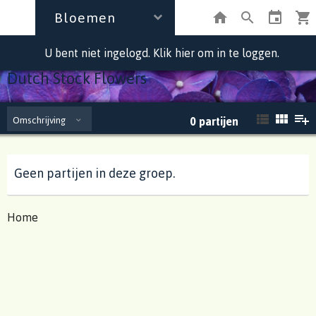
Bloemen
U bent niet ingelogd. Klik hier om in te loggen.
Dutch Stock Flowers
Omschrijving
0
partijen
Geen partijen in deze groep.
Home