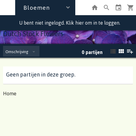
Bloemen
U bent niet ingelogd. Klik hier om in te loggen.
Dutch Stock Flowers
Omschrijving
0
partijen
Geen partijen in deze groep.
Home