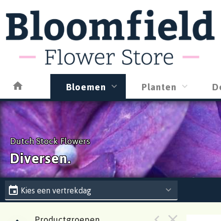
Bloemen
Planten
D
Dutch Stock Flowers
Diversen.
Kies een vertrekdag
Productgroepen