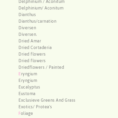
Delphinium / Aconitum
Delphinium/ Aconitum
Dianthus
Dianthus/carnation
Diversen
Diversen.
Dried Amar
Dried Cortaderia
Dried flowers
Dried flowers
Driedflowers / Painted
E
ryngium
Eryngium
Eucalyptus
Eustoma
Exclusieve Greens And Grass
Exotics/ Protea's
F
oliage