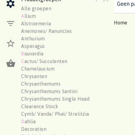
Geen pa
Alle groepen
A
llium
Home
Alstroemeria
Anemones/ Ranuncles
Anthurium
Asperagus
B
ouvardia
C
actus/ Succulenten
Chamelaucium
Chrysanten
Chrysanthemums
Chrysanthemums Santini
Chrysanthemums Single Head
Clearance Stock
Cymb/ Vanda/ Phal/ Strelitzia
D
ahlia
Decoration