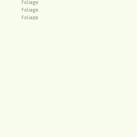
Foliage
Foliage
Foliage
Freesia / Iris
Freesias / Iris
G
erbera/ Germini
Gerbera/ Germini
Geverfd
Gladiolus
Gladioly/ Bridal Gladioly
Gossypium
Groen
Gyps/ Statice
Gypsophylia
H
ydrangea
Hydrangea
Hydrangea
Hypericum